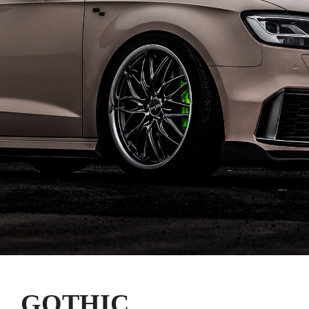
GOTHIC