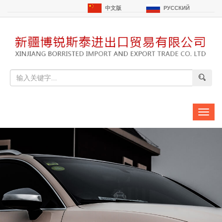
中文版
РУССКИЙ
切
换
导
航