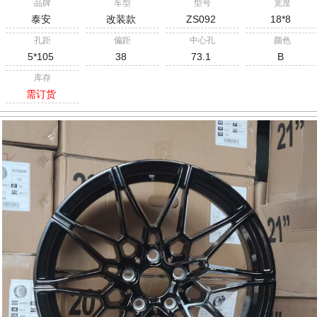
品牌
车型
型号
宽度
泰安
改装款
ZS092
18*8
孔距
偏距
中心孔
颜色
5*105
38
73.1
B
库存
需订货