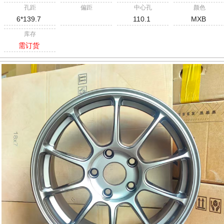
孔距
偏距
中心孔
颜色
6*139.7
110.1
MXB
库存
需订货