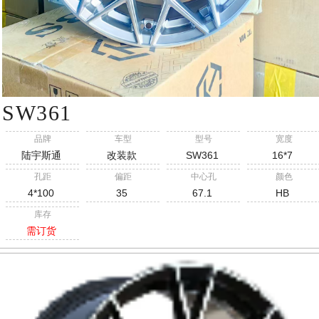
SW361
品牌
车型
型号
宽度
陆宇斯通
改装款
SW361
16*7
孔距
偏距
中心孔
颜色
4*100
35
67.1
HB
库存
需订货