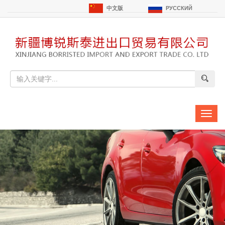
中文版
РУССКИЙ
切
换
导
航