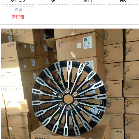
5*114.3
35
60.1
HB
库存
需订货