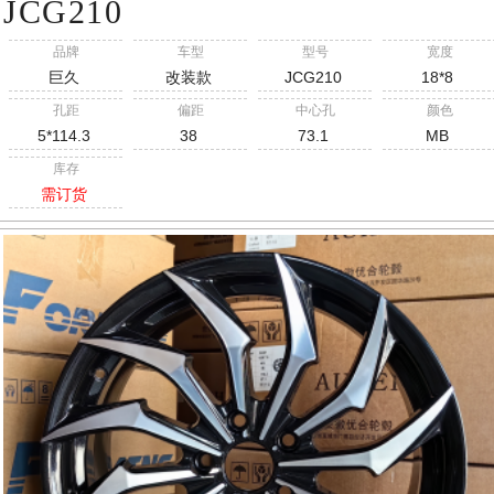
JCG210
品牌
车型
型号
宽度
巨久
改装款
JCG210
18*8
孔距
偏距
中心孔
颜色
5*114.3
38
73.1
MB
库存
需订货