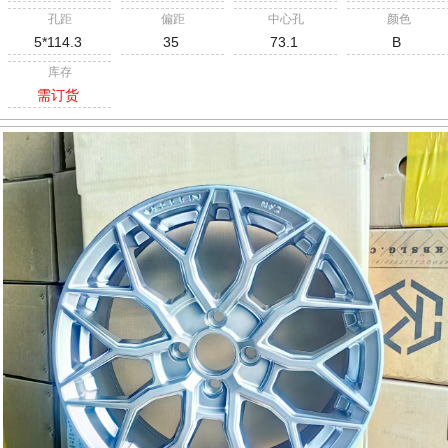
孔距
偏距
中心孔
颜色
5*114.3
35
73.1
B
库存
需订货