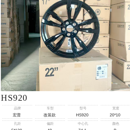
HS920
品牌
车型
型号
宽度
宏普
改装款
HS920
20*10
孔距
偏距
中心孔
颜色