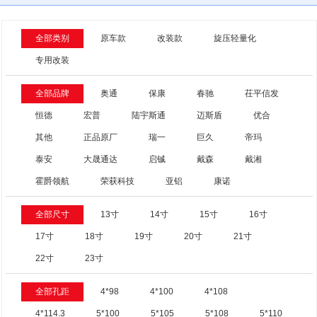
全部类别
原车款
改装款
旋压轻量化
专用改装
全部品牌
奥通
保康
春驰
茌平信发
恒德
宏普
陆宇斯通
迈斯盾
优合
其他
正品原厂
瑞一
巨久
帝玛
泰安
大晟通达
启铖
戴森
戴湘
霍爵领航
荣获科技
亚铝
康诺
全部尺寸
13寸
14寸
15寸
16寸
17寸
18寸
19寸
20寸
21寸
22寸
23寸
全部孔距
4*98
4*100
4*108
4*114.3
5*100
5*105
5*108
5*110