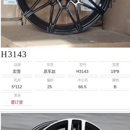
H3143
品牌
车型
型号
宽度
宏普
原车款
H3143
19*8
孔距
偏距
中心孔
颜色
5*112
25
66.5
B
库存
需订货