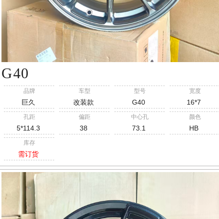
G40
品牌
车型
型号
宽度
巨久
改装款
G40
16*7
孔距
偏距
中心孔
颜色
5*114.3
38
73.1
HB
库存
需订货