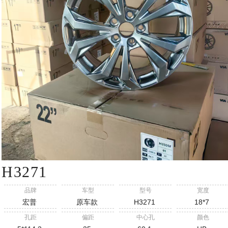
H3271
品牌
车型
型号
宽度
宏普
原车款
H3271
18*7
孔距
偏距
中心孔
颜色