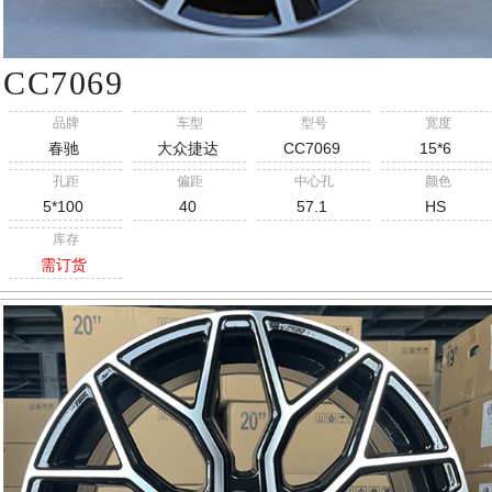
CC7069
品牌
车型
型号
宽度
春驰
大众捷达
CC7069
15*6
孔距
偏距
中心孔
颜色
5*100
40
57.1
HS
库存
需订货