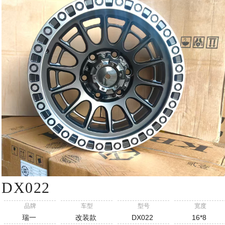
DX022
品牌
车型
型号
宽度
瑞一
改装款
DX022
16*8