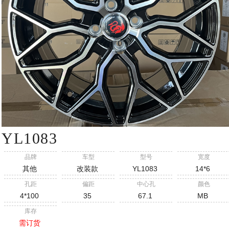
YL1083
品牌
车型
型号
宽度
其他
改装款
YL1083
14*6
孔距
偏距
中心孔
颜色
4*100
35
67.1
MB
库存
需订货