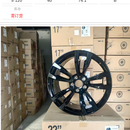
5*120
40
74.1
B
库存
需订货