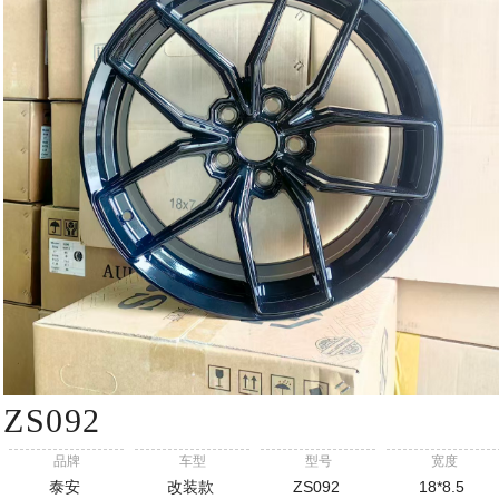
ZS092
品牌
车型
型号
宽度
泰安
改装款
ZS092
18*8.5