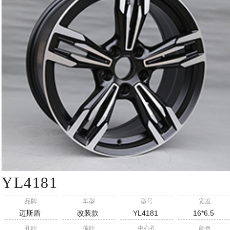
YL4181
品牌
车型
型号
宽度
迈斯盾
改装款
YL4181
16*6.5
孔距
偏距
中心孔
颜色