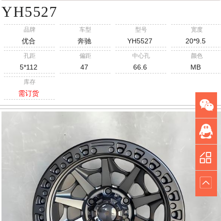
YH5527
品牌
车型
型号
宽度
优合
奔驰
YH5527
20*9.5
孔距
偏距
中心孔
颜色
5*112
47
66.6
MB
库存
需订货