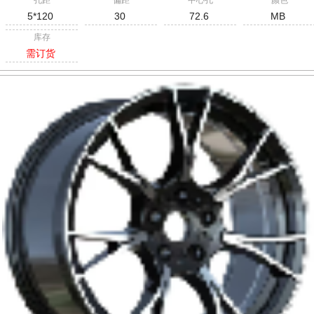
孔距
偏距
中心孔
颜色
5*120
30
72.6
MB
库存
需订货