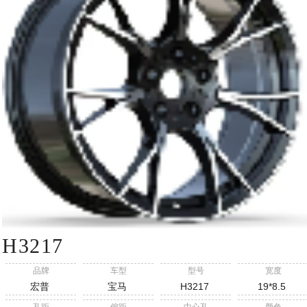
H3217
品牌
车型
型号
宽度
宏普
宝马
H3217
19*8.5