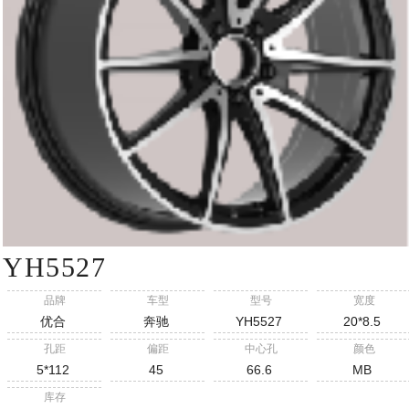
YH5527
品牌
车型
型号
宽度
优合
奔驰
YH5527
20*8.5
孔距
偏距
中心孔
颜色
5*112
45
66.6
MB
库存