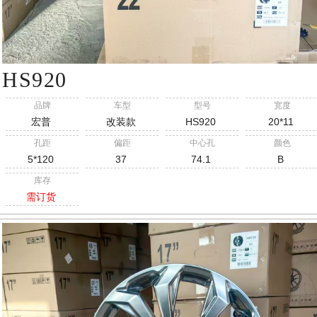
HS920
品牌
车型
型号
宽度
宏普
改装款
HS920
20*11
孔距
偏距
中心孔
颜色
5*120
37
74.1
B
库存
需订货