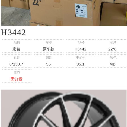
H3442
品牌
车型
型号
宽度
宏普
原车款
H3442
22*8
孔距
偏距
中心孔
颜色
6*139.7
55
95.1
MB
库存
需订货