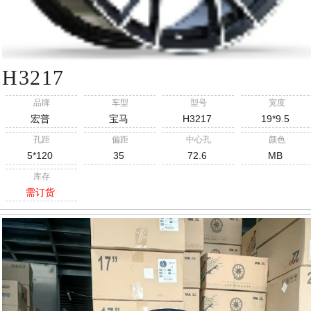
H3217
品牌
车型
型号
宽度
宏普
宝马
H3217
19*9.5
孔距
偏距
中心孔
颜色
5*120
35
72.6
MB
库存
需订货