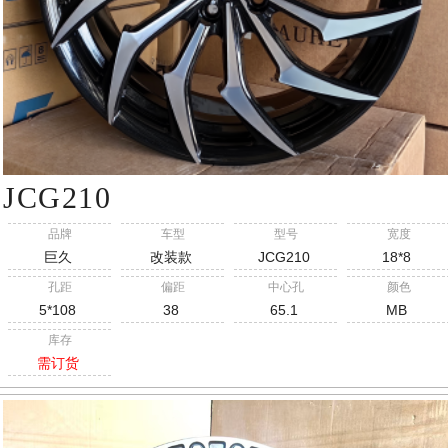
JCG210
品牌
车型
型号
宽度
巨久
改装款
JCG210
18*8
孔距
偏距
中心孔
颜色
5*108
38
65.1
MB
库存
需订货