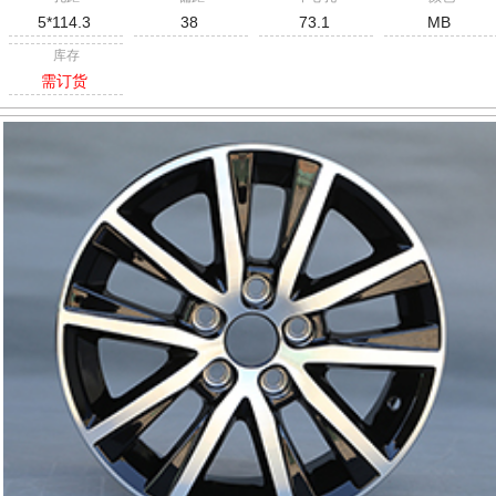
5*114.3
38
73.1
MB
库存
需订货