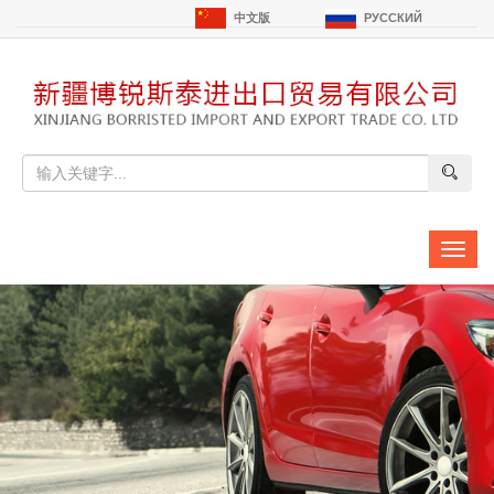
中文版
РУССКИЙ
切
换
导
航