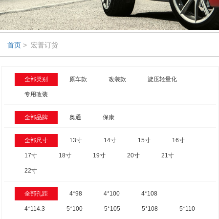
首页
> 宏普订货
全部类别
原车款
改装款
旋压轻量化
专用改装
全部品牌
奥通
保康
全部尺寸
13寸
14寸
15寸
16寸
17寸
18寸
19寸
20寸
21寸
22寸
全部孔距
4*98
4*100
4*108
4*114.3
5*100
5*105
5*108
5*110