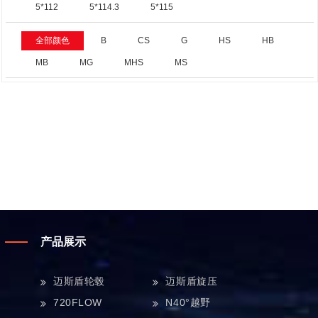
5*112
5*114.3
5*115
全部颜色
B
CS
G
HS
HB
MB
MG
MHS
MS
产品展示
迈斯盾轮毂
迈斯盾旋压
720FLOW
N40°越野