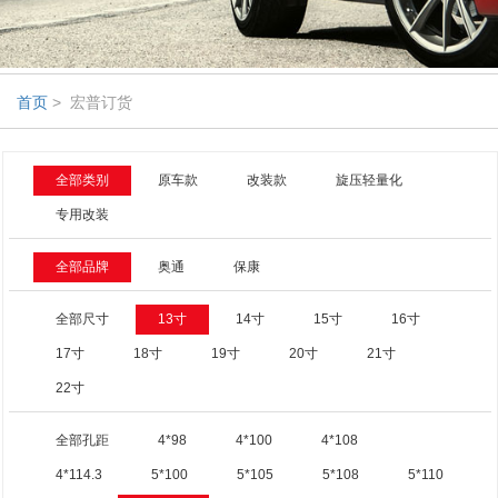
首页
> 宏普订货
全部类别
原车款
改装款
旋压轻量化
专用改装
全部品牌
奥通
保康
全部尺寸
13寸
14寸
15寸
16寸
17寸
18寸
19寸
20寸
21寸
22寸
全部孔距
4*98
4*100
4*108
4*114.3
5*100
5*105
5*108
5*110