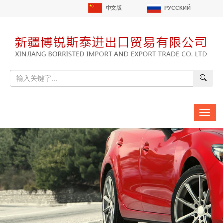
中文版
РУССКИЙ
切
换
导
航