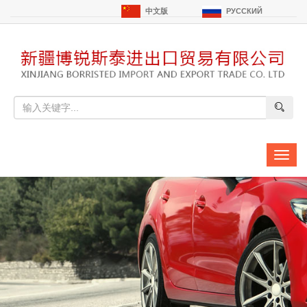
中文版
РУССКИЙ
切
换
导
航