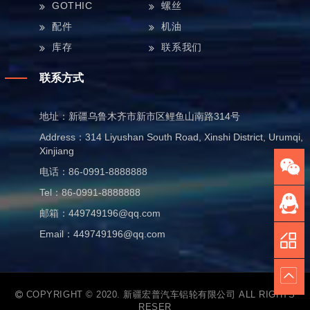
GOTHIC
螺丝
配件
机油
库存
联系我们
联系方式
地址：新疆乌鲁木齐市新市区鲤鱼山南路314号
Address：314 Liyushan South Road, Xinshi District, Urumqi,
Xinjiang
电话：86-0991-8888888
Tel：86-0991-8888888
邮箱：449749196@qq.com
Email：449749196@qq.com
COPYRIGHT © 2020. 新疆宏普汽车铝轮有限公司 ALL RIGHTS
RESER