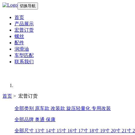
切换导航
首页
产品展示
宏普订货
螺丝
配件
润滑油
车型匹配
联系我们
首页
> 宏普订货
全部类别
原车款
改装款
旋压轻量化
专用改装
全部品牌
奥通
保康
全部尺寸
13寸
14寸
15寸
16寸
17寸
18寸
19寸
20寸
21寸