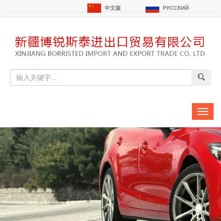
中文版
РУССКИЙ
切
换
导
航