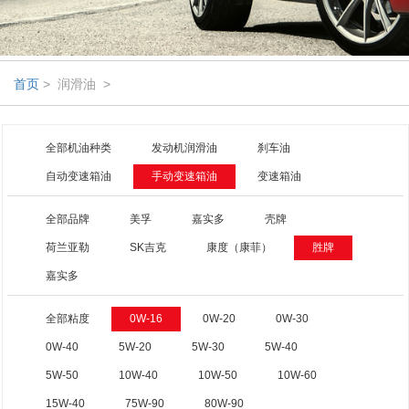
首页
> 润滑油 >
全部机油种类
发动机润滑油
刹车油
自动变速箱油
手动变速箱油
变速箱油
全部品牌
美孚
嘉实多
壳牌
荷兰亚勒
SK吉克
康度（康菲）
胜牌
嘉实多
全部粘度
0W-16
0W-20
0W-30
0W-40
5W-20
5W-30
5W-40
5W-50
10W-40
10W-50
10W-60
15W-40
75W-90
80W-90