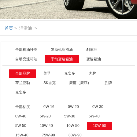
首页
> 润滑油 >
全部机油种类
发动机润滑油
刹车油
自动变速箱油
手动变速箱油
变速箱油
全部品牌
美孚
嘉实多
壳牌
荷兰亚勒
SK吉克
康度（康菲）
胜牌
嘉实多
全部粘度
0W-16
0W-20
0W-30
0W-40
5W-20
5W-30
5W-40
5W-50
10W-40
10W-50
10W-60
15W-40
75W-90
80W-90