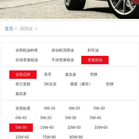
首页
> 润滑油 >
全部机油种类
发动机润滑油
刹车油
自动变速箱油
手动变速箱油
变速箱油
全部品牌
美孚
嘉实多
壳牌
荷兰亚勒
SK吉克
康度（康菲）
胜牌
嘉实多
全部粘度
0W-16
0W-20
0W-30
0W-40
5W-20
5W-30
5W-40
5W-50
10W-40
10W-50
10W-60
15W-40
75W-90
80W-90